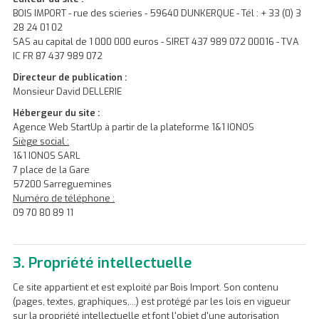
BOIS IMPORT - rue des scieries - 59640 DUNKERQUE - Tél : + 33 (0) 3
28 24 01 02
SAS au capital de 1 000 000 euros - SIRET 437 989 072 00016 - TVA
IC FR 87 437 989 072
Directeur de publication :
Monsieur David DELLERIE
Hébergeur du site :
Agence Web StartUp à partir de la plateforme 1&1 IONOS
Siège social :
1&1 IONOS SARL
7 place de la Gare
57200 Sarreguemines
Numéro de téléphone :
09 70 80 89 11
3. Propriété intellectuelle
Ce site appartient et est exploité par Bois Import. Son contenu
(pages, textes, graphiques,...) est protégé par les lois en vigueur
sur la propriété intellectuelle et font l'objet d'une autorisation