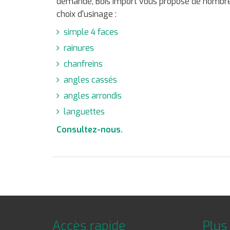
demande, Bois Import vous propose de nombr
choix d'usinage :
simple 4 faces
rainures
chanfreins
angles cassés
angles arrondis
languettes
Consultez-nous.
Accès rapide
Plus 