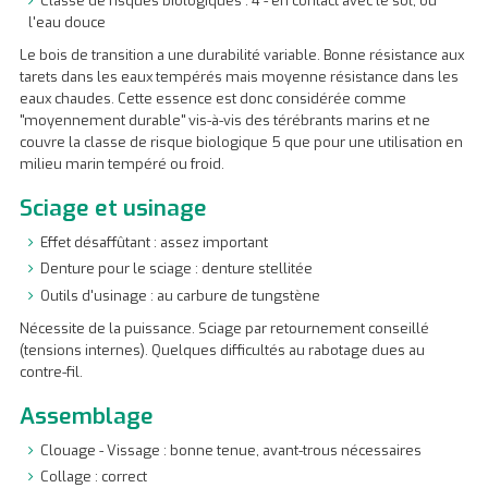
Classe de risques biologiques : 4 - en contact avec le sol, ou
l'eau douce
Le bois de transition a une durabilité variable. Bonne résistance aux
tarets dans les eaux tempérés mais moyenne résistance dans les
eaux chaudes. Cette essence est donc considérée comme
"moyennement durable" vis-à-vis des térébrants marins et ne
couvre la classe de risque biologique 5 que pour une utilisation en
milieu marin tempéré ou froid.
Sciage et usinage
Effet désaffûtant : assez important
Denture pour le sciage : denture stellitée
Outils d'usinage : au carbure de tungstène
Nécessite de la puissance. Sciage par retournement conseillé
(tensions internes). Quelques difficultés au rabotage dues au
contre-fil.
Assemblage
Clouage - Vissage : bonne tenue, avant-trous nécessaires
Collage : correct