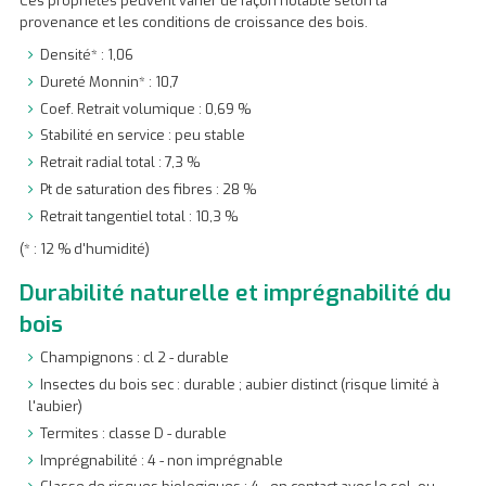
Ces propriétés peuvent varier de façon notable selon la
provenance et les conditions de croissance des bois.
Densité* : 1,06
Dureté Monnin* : 10,7
Coef. Retrait volumique : 0,69 %
Stabilité en service : peu stable
Retrait radial total : 7,3 %
Pt de saturation des fibres : 28 %
Retrait tangentiel total : 10,3 %
(* : 12 % d'humidité)
Durabilité naturelle et imprégnabilité du
bois
Champignons : cl 2 - durable
Insectes du bois sec : durable ; aubier distinct (risque limité à
l'aubier)
Termites : classe D - durable
Imprégnabilité : 4 - non imprégnable