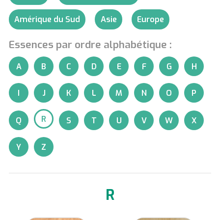
Amérique du Sud
Asie
Europe
Essences par ordre alphabétique :
A
B
C
D
E
F
G
H
I
J
K
L
M
N
O
P
R
Q
S
T
U
V
W
X
Y
Z
R