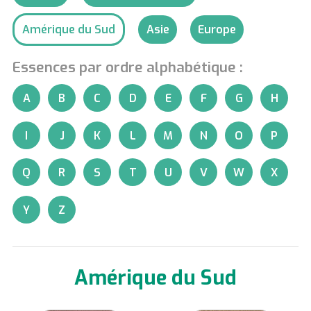
Amérique du Sud
Asie
Europe
Essences par ordre alphabétique :
A
B
C
D
E
F
G
H
I
J
K
L
M
N
O
P
Q
R
S
T
U
V
W
X
Y
Z
Amérique du Sud