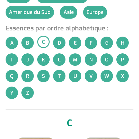
Amérique du Sud
Asie
Europe
Essences par ordre alphabétique :
C
A
B
D
E
F
G
H
I
J
K
L
M
N
O
P
Q
R
S
T
U
V
W
X
Y
Z
C