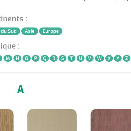
inents :
 du Sud
Asie
Europe
ique :
M
N
O
P
Q
R
S
T
U
V
W
X
Y
Z
A