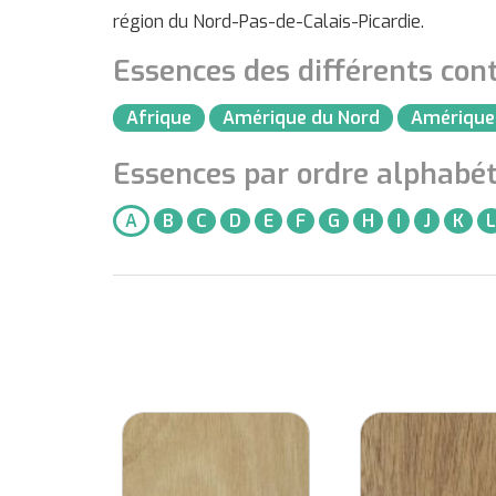
région du Nord-Pas-de-Calais-Picardie.
Essences des différents cont
Afrique
Amérique du Nord
Amérique
Essences par ordre alphabét
A
B
C
D
E
F
G
H
I
J
K
L