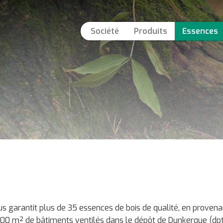
Société
Produits
Essences
us garantit plus de 35 essences de bois de qualité, en proven
000 m² de bâtiments ventilés dans le dépôt de Dunkerque (dpt