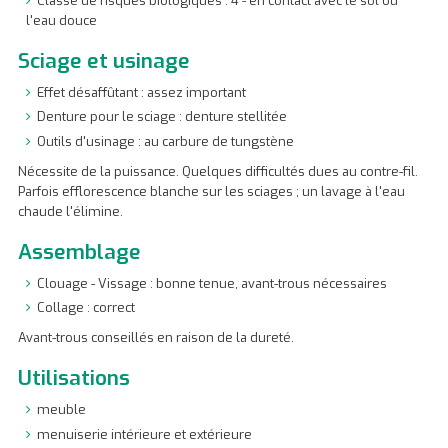
Classe de risques biologiques : 4 - en contact avec le sol ou
l'eau douce
Sciage et usinage
Effet désaffûtant : assez important
Denture pour le sciage : denture stellitée
Outils d'usinage : au carbure de tungstène
Nécessite de la puissance. Quelques difficultés dues au contre-fil.
Parfois efflorescence blanche sur les sciages ; un lavage à l'eau
chaude l'élimine.
Assemblage
Clouage - Vissage : bonne tenue, avant-trous nécessaires
Collage : correct
Avant-trous conseillés en raison de la dureté.
Utilisations
meuble
menuiserie intérieure et extérieure