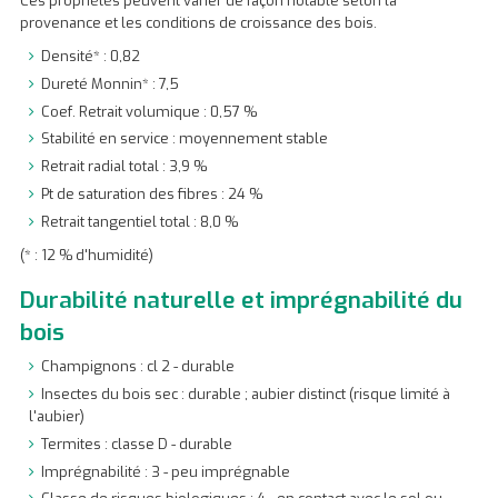
Ces propriétés peuvent varier de façon notable selon la
provenance et les conditions de croissance des bois.
Densité* : 0,82
Dureté Monnin* : 7,5
Coef. Retrait volumique : 0,57 %
Stabilité en service : moyennement stable
Retrait radial total : 3,9 %
Pt de saturation des fibres : 24 %
Retrait tangentiel total : 8,0 %
(* : 12 % d'humidité)
Durabilité naturelle et imprégnabilité du
bois
Champignons : cl 2 - durable
Insectes du bois sec : durable ; aubier distinct (risque limité à
l'aubier)
Termites : classe D - durable
Imprégnabilité : 3 - peu imprégnable