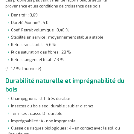
Ces propriétés peuvent varier de façon notable selon la
provenance et les conditions de croissance des bois.
Densité* : 0,69
Dureté Monnin* : 4,0
Coef. Retrait volumique : 0,48 %
Stabilité en service : moyennement stable à stable
Retrait radial total : 5,6 %
Pt de saturation des fibres : 28 %
Retrait tangentiel total : 7,3 %
(* : 12 % d'humidité)
Durabilité naturelle et imprégnabilité du
bois
Champignons : cl 1 - très durable
Insectes du bois sec : durable ; aubier distinct
Termites : classe D - durable
Imprégnabilité : 4 - non imprgnable
Classe de risques biologiques : 4 - en contact avec le sol, ou