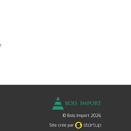
e
© Bois Import 2026
Site créé par