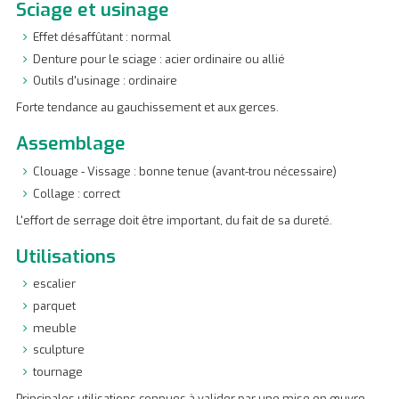
Sciage et usinage
Effet désaffûtant : normal
Denture pour le sciage : acier ordinaire ou allié
Outils d'usinage : ordinaire
Forte tendance au gauchissement et aux gerces.
Assemblage
Clouage - Vissage : bonne tenue (avant-trou nécessaire)
Collage : correct
L'effort de serrage doit être important, du fait de sa dureté.
Utilisations
escalier
parquet
meuble
sculpture
tournage
Principales utilisations connues à valider par une mise en œuvre