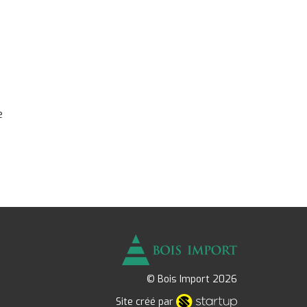
e
© Bois Import 2026
Site créé par