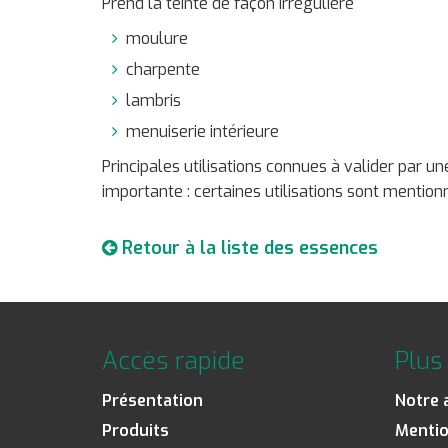
Prend la teinte de façon irrégulière
moulure
charpente
lambris
menuiserie intérieure
Principales utilisations connues à valider par 
importante : certaines utilisations sont mentionn
Retour à la liste des essences
Accès rapide
Plus 
Présentation
Notre 
Produits
Mentio