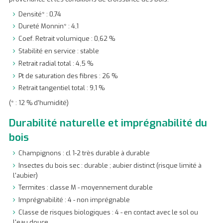
Densité* : 0,74
Dureté Monnin* : 4,1
Coef. Retrait volumique : 0,62 %
Stabilité en service : stable
Retrait radial total : 4,5 %
Pt de saturation des fibres : 26 %
Retrait tangentiel total : 9,1 %
(* : 12 % d'humidité)
Durabilité naturelle et imprégnabilité du
bois
Champignons : cl 1-2 très durable à durable
Insectes du bois sec : durable ; aubier distinct (risque limité à
l'aubier)
Termites : classe M - moyennement durable
Imprégnabilité : 4 - non imprégnable
Classe de risques biologiques : 4 - en contact avec le sol ou
l'eau douce