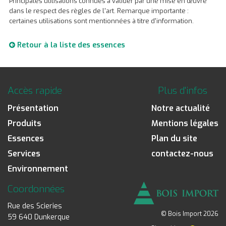
Principales utilisations connues à valider par une mise en œuvre
dans le respect des règles de l'art. Remarque importante :
certaines utilisations sont mentionnées à titre d'information.
Retour à la liste des essences
Accès rapide
Plus d'infos
Présentation
Notre actualité
Produits
Mentions légales
Essences
Plan du site
Services
contactez-nous
Environnement
Coordonnées
Rue des Scieries
© Bois Import 2026
59 640 Dunkerque