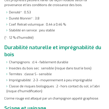
Ces propriétés peuvent varier de façon notable selon la
provenance et les conditions de croissance des bois.
Densité* : 0,53
Dureté Monnin* : 3,8
Coef. Retrait volumique : 0,44 à 0,46 %
Stabilité en service : peu stable
(* : 12 % d'humidité)
Durabilité naturelle et imprégnabilité du
bois
Champignons : cl 4 - faiblement durable
Insectes du bois sec : sensible (risque dans tout le bois)
Termites : classe S - sensible
Imprégnabilité : 2-3 - moyennement à peu imprégnable
Classe de risques biologiques : 2 - hors contact du sol, à l'abri
(risque d'humidification)
L'orme rouge est attaqué par un champignon appelé graphiose.
Sciage et usinage